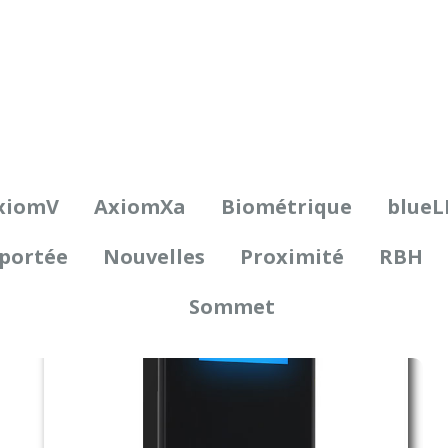
xiomV
AxiomXa
Biométrique
blueL
portée
Nouvelles
Proximité
RBH
Sommet