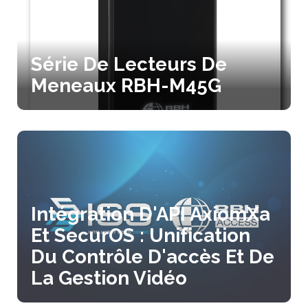
Série De Lecteurs De
Meneaux RBH-M45G
Intégration D'API AxiomXa
Et SecurOS : Unification
Du Contrôle D'accès Et De
La Gestion Vidéo