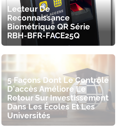
Lecteur De
Reconnaissance
Biométrique QR Série
RBH-BFR-FACE25Q
5 Façons Dont Le Contrôle
D'accès Améliore Le
Retour Sur Investissement
Dans Les Écoles Et Les
Universités