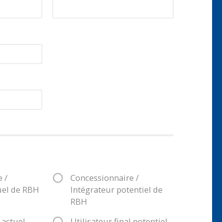
 /
Concessionnaire /
uel de RBH
Intégrateur potentiel de
RBH
l actuel
Utilisateur final potentiel