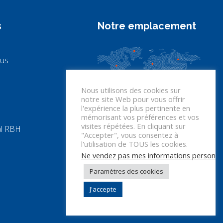
s
Notre emplacement
ous
Nous utilisons des cookies sur
notre site Web pour vous offrir
l'expérience la plus pertinente en
mémorisant vos préférences et vos
visites répétées. En cliquant sur
al RBH
"Accepter", vous consentez à
l'utilisation de TOUS les cookies.
Ne vendez pas mes informations personne
Paramètres des cookies
J'accepte