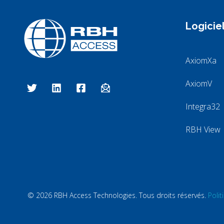
Logicie
AxiomXa
Technologies d'accès RBH
Nous sommes le contrôle d'accès
AxiomV
Integra32
RBH View
© 2026 RBH Access Technologies. Tous droits réservés.
Polit