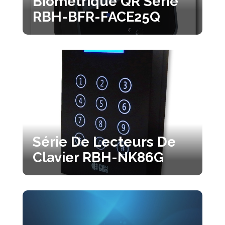
Biométrique QR Série
RBH-BFR-FACE25Q
Série De Lecteurs De
Clavier RBH-NK86G