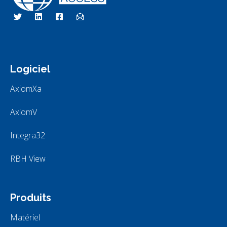
Technologies d'accès RBH
Nous sommes le contrôle d'accès
Logiciel
AxiomXa
AxiomV
Integra32
RBH View
Produits
Matériel