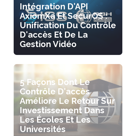
Intégration D'API
AxiomXa Et SecurOS :
Unification Du Contrôle
D'accès Et De La
Gestion Vidéo
5 Façons Dont Le
Contrôle D'accès
Améliore Le Retour Sur
Investissement Dans
Les Écoles Et Les
Universités