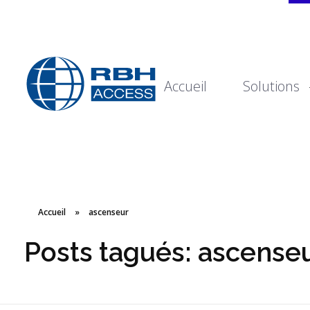
Accueil
Solutions
Technologies d'accès RBH
Nous sommes le contrôle d'accès
Accueil
»
ascenseur
Posts tagués: ascense