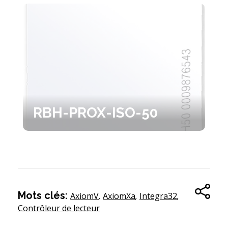
RBH-PROX-ISO-50
Mots clés:
AxiomV
,
AxiomXa
,
Integra32
,
Contrôleur de lecteur