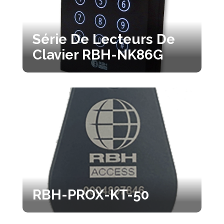
Série De Lecteurs De
Clavier RBH-NK86G
RBH-PROX-KT-50