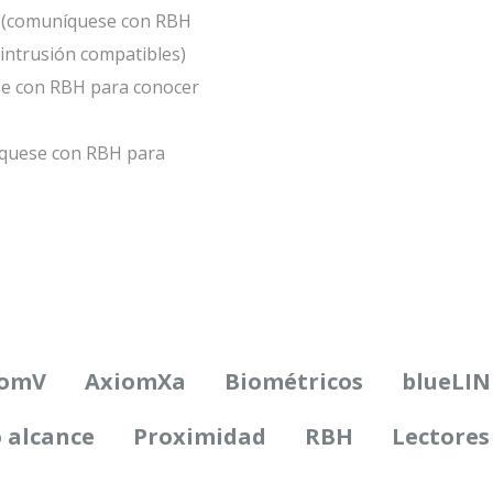
ón (comuníquese con RBH
intrusión compatibles)
se con RBH para conocer
íquese con RBH para
iomV
AxiomXa
Biométricos
blueLIN
 alcance
Proximidad
RBH
Lectores