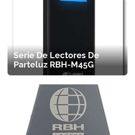
Serie De Lectores De
Parteluz RBH-M45G