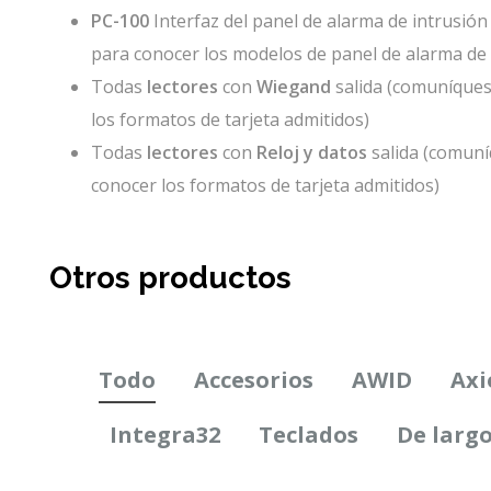
PC-100
Interfaz del panel de alarma de intrusi
para conocer los modelos de panel de alarma de 
Todas
lectores
con
Wiegand
salida (comuníque
los formatos de tarjeta admitidos)
Todas
lectores
con
Reloj y datos
salida (comun
conocer los formatos de tarjeta admitidos)
Otros productos
Todo
Accesorios
AWID
Ax
Integra32
Teclados
De largo