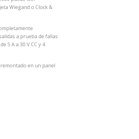
jeta Wiegand o Clock &
 completamente
alidas a prueba de fallas
e 5 A a 30 V CC y 4
 premontado en un panel