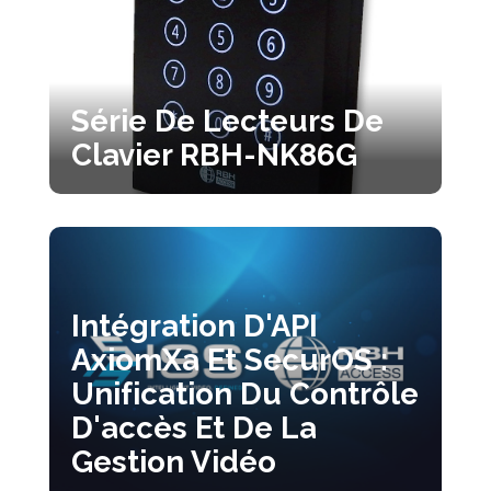
Série De Lecteurs De
Clavier RBH-NK86G
Intégration D'API
AxiomXa Et SecurOS :
Unification Du Contrôle
D'accès Et De La
Gestion Vidéo