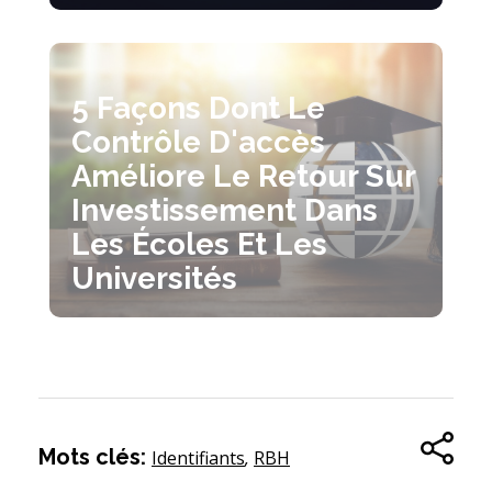
5 Façons Dont Le
Contrôle D'accès
Améliore Le Retour Sur
Investissement Dans
Les Écoles Et Les
Universités
Mots clés:
Identifiants
,
RBH