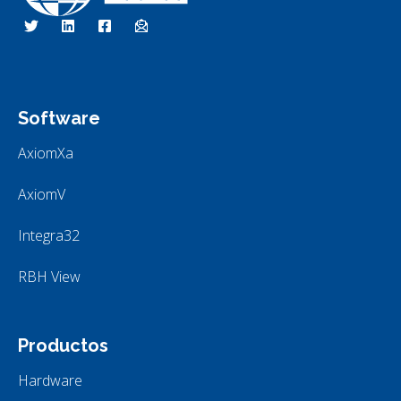
RBH Tecnologías de Acceso
Somos Control de Acceso
Software
AxiomXa
AxiomV
Integra32
RBH View
Productos
Hardware