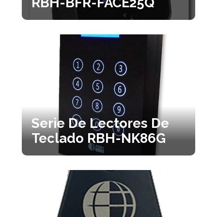
RBH-BFR-FACE25Q
Serie De Lectores De
Teclado RBH-NK86G