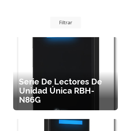
Filtrar
Serie De Lectores De
Unidad Única RBH-
N86G