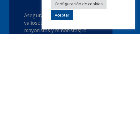
Configuración de cookies
Asegurar los activos más
Aceptar
valiosos: fabricación de joyas,
mayoristas y minoristas; lo
hacemos menos costoso con
un conjunto de funciones
personalizadas
Alto valor