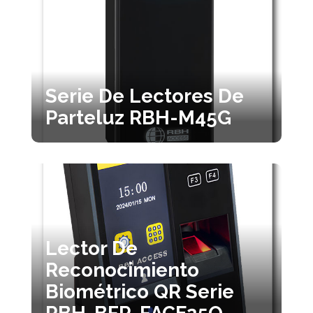
Serie De Lectores De
Parteluz RBH-M45G
Lector De
Reconocimiento
Biométrico QR Serie
RBH-BFR-FACE25Q