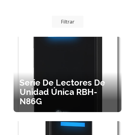
Filtrar
Serie De Lectores De
Unidad Única RBH-
N86G