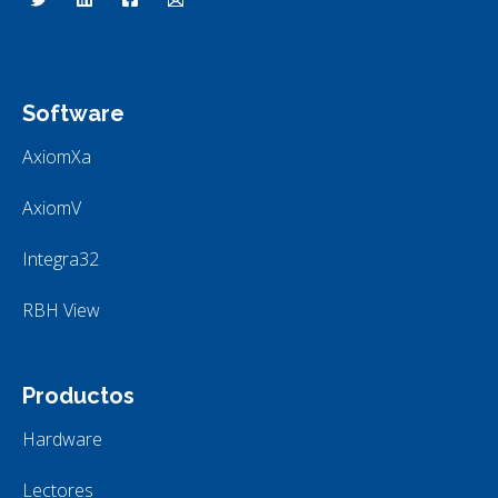
RBH Tecnologías de Acceso
Software
AxiomXa
AxiomV
Integra32
RBH View
Productos
Hardware
Lectores