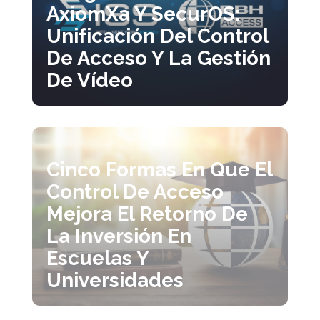
AxiomXa Y SecurOS:
Unificación Del Control
De Acceso Y La Gestión
De Vídeo
Cinco Formas En Que El
Control De Acceso
Mejora El Retorno De
La Inversión En
Escuelas Y
Universidades