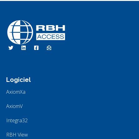
Technologies d'accès RBH
Nous sommes le contrôle d'accès
Logiciel
AxiomXa
AxiomV
Integra32
RBH View