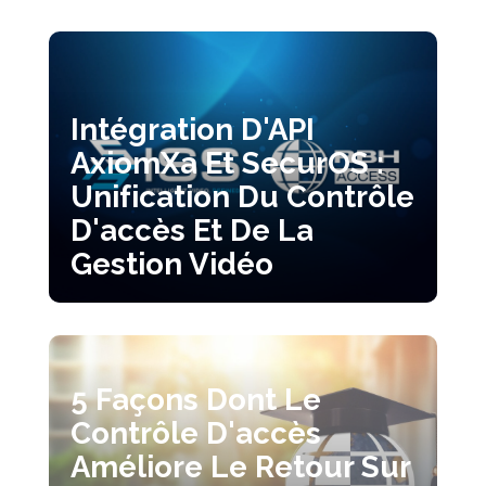
Intégration D'API
AxiomXa Et SecurOS :
Unification Du Contrôle
D'accès Et De La
Gestion Vidéo
5 Façons Dont Le
Contrôle D'accès
Améliore Le Retour Sur