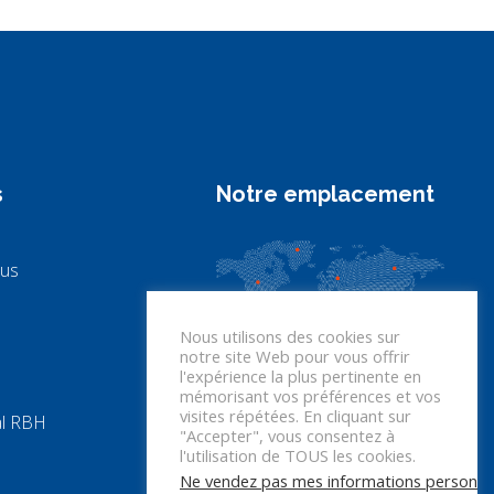
s
Notre emplacement
ous
Nous utilisons des cookies sur
notre site Web pour vous offrir
l'expérience la plus pertinente en
mémorisant vos préférences et vos
visites répétées. En cliquant sur
al RBH
"Accepter", vous consentez à
l'utilisation de TOUS les cookies.
Ne vendez pas mes informations personne