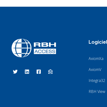
Logicie
AxiomXa
Technologies d'accès RBH
Nous sommes le contrôle d'accès
AxiomV
Integra32
RBH View