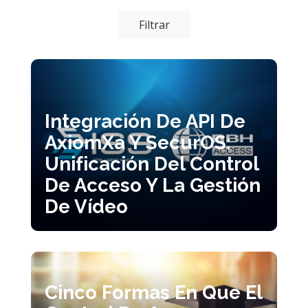
Filtrar
Integración De API De
AxiomXa Y SecurOS:
Unificación Del Control
De Acceso Y La Gestión
De Vídeo
Cinco Formas En Que El