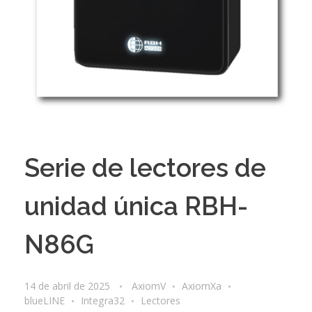
Serie de lectores de
unidad única RBH-
N86G
14 de abril de 2025
AxiomV
AxiomXa
blueLINE
Integra32
Lectores