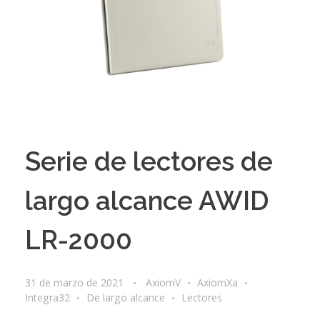
Serie de lectores de
largo alcance AWID
LR-2000
31 de marzo de 2021
AxiomV
AxiomXa
Integra32
De largo alcance
Lectores