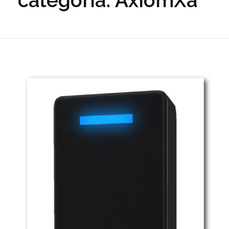
categoría: AxiomXa