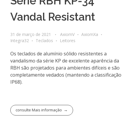
Série RBH KP-34
Vandal Resistant
31 de março de 2021
AxiomV
AxiomXa
Integra32
Teclados
Leitores
Os teclados de alumínio sólido resistentes a
vandalismo da série KP de excelente aparência da
RBH são projetados para ambientes difíceis e são
completamente vedados (mantendo a classificação
IP68).
consulte Mais informação