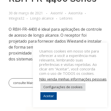
30 de março de 2021
AxiomV
AxiomXa
Integra32
Longo alcance
Leitores
O RBH-FR-4400 é ideal para aplicações de controle
de acesso de longo alcance. O receptor foi
projetado para fornecer dados Wiegand e instalar
de forma semelhante aos nossos leitores de
Usamos cookies em nosso site para
proximidade para fácil integração com a maioria
oferecer a você a experiência mais
dos sistemas de controle de acesso.
relevante, lembrando suas
preferências e visitas repetidas. Ao
clicar em “Aceitar”, você concorda
com o uso de TODOS os cookies.
Não venda minhas informações pessoais
.
consulte Mais informação
Configurações de cookies
Aceitar