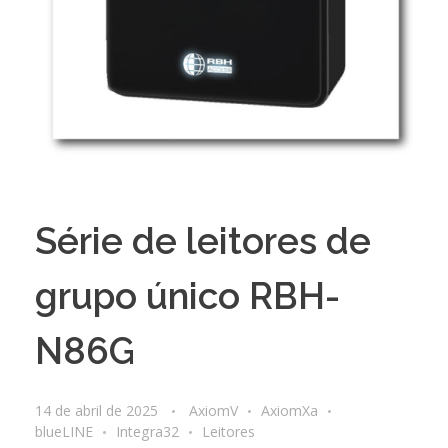
Série de leitores de
grupo único RBH-
N86G
14 de abril de 2025
AxiomV
AxiomXa
blueLINE
Integra32
Leitores