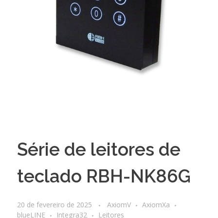
Série de leitores de
teclado RBH-NK86G
20 de fevereiro de 2025
AxiomV
AxiomXa
blueLINE
Integra32
Leitores