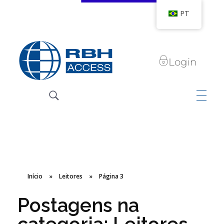
PT
Login
RBH Access Technologies
Nós somos o Controle de Acesso
Início
»
Leitores
»
Página 3
Postagens na