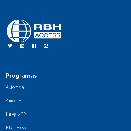
RBH Access Technologies
Nós somos o Controle de Acesso
Programas
AxiomXa
AxiomV
Integra32
RBH View