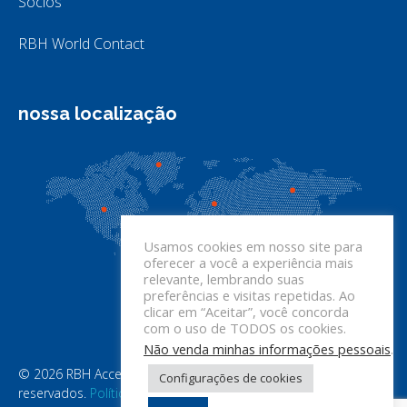
Sócios
RBH World Contact
nossa localização
Usamos cookies em nosso site para
oferecer a você a experiência mais
relevante, lembrando suas
preferências e visitas repetidas. Ao
clicar em “Aceitar”, você concorda
com o uso de TODOS os cookies.
Não venda minhas informações pessoais
.
© 2026 RBH Access Technologies. Todos os direitos
Configurações de cookies
reservados.
Política de Privacidade
–
Termos de Uso