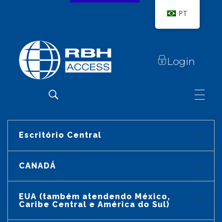
PT
Login
RBH Access Technologies
Nós somos o Controle de Acesso
Escritório Central
CANADÁ
RBH Access Technologies, Inc.
2 Estrada Automática, Suíte 108
Brampton ON L6S 6K8, Canadá
EUA (também atendendo México,
Kanty Riarh
Caribe Central e América do Sul)
Kanty Riarh
Vendas e Marketing