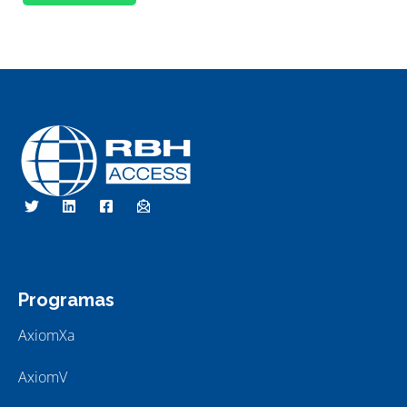
Passe o seu cartão válido ou insira o seu
PIN de segurança, seguido por um
código de ação - dependendo do código
que você usar, pois um comando
específico será emitido. Você pode fazer
qualquer coisa coberta pelas funções
2,3,4,5-swipe.
RBH Access Technologies
Nós somos o Controle de Acesso
Programas
AxiomXa
AxiomV