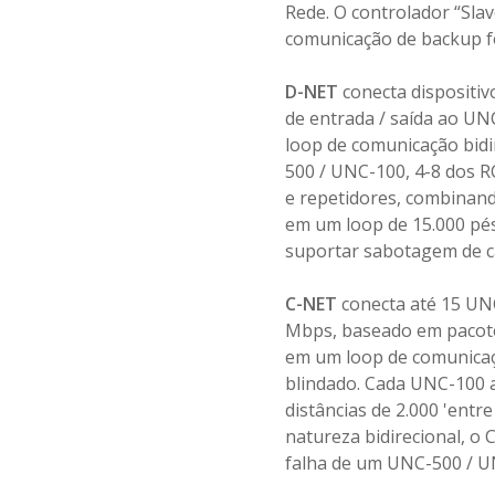
Rede. O controlador “Sla
comunicação de backup fo
D-NET
conecta dispositiv
de entrada / saída ao UN
loop de comunicação bidi
500 / UNC-100, 4-8 dos R
e repetidores, combinando
em um loop de 15.000 pés
suportar sabotagem de ca
C-NET
conecta até 15 UNC
Mbps, baseado em pacote
em um loop de comunicaçã
blindado. Cada UNC-100 
distâncias de 2.000 'entr
natureza bidirecional, 
falha de um UNC-500 / U