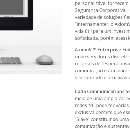
personalizável fornecem
Segurança Corporativa. 
variedade de soluções fle
“internamente”, o AxiomV
vida útil para um invest
sofisticada, porém acessí
AxiomV ™ Enterprise Edi
onde servidores discreto
recursos de “espera ativa
comunicação e / ou dados 
sincronizado e atualizad
Cada Communications S
meio de uma ampla varie
redes NC pode ter vária
exclusiva permite que es
“Slave” constituindo uma
comunicação é sustentáv