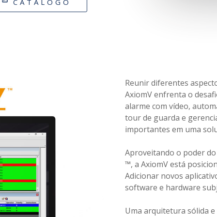
CATÁLOGO
Reunir diferentes aspect
AxiomV enfrenta o desaf
alarme com vídeo, automa
tour de guarda e gerenci
importantes em uma soluç
Aproveitando o poder do
™, a AxiomV está posici
Adicionar novos aplicativo
software e hardware subj
Uma arquitetura sólida e 