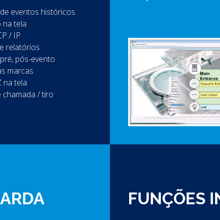
 de eventos históricos
 na tela
P / IP
e relatórios
 pré, pós-evento
ias marcas
 na tela
e chamada / tiro
UARDA
FUNÇÕES 