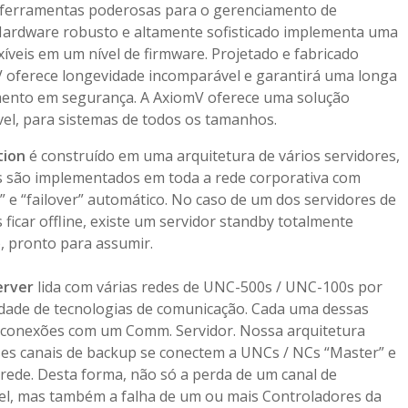
 ferramentas poderosas para o gerenciamento de
Hardware robusto e altamente sofisticado implementa uma
xíveis em um nível de firmware. Projetado e fabricado
 oferece longevidade incomparável e garantirá uma longa
imento em segurança. A AxiomV oferece uma solução
vel, para sistemas de todos os tamanhos.
tion
é construído em uma arquitetura de vários servidores,
s são implementados em toda a rede corporativa com
” e “failover” automático. No caso de um dos servidores de
ficar offline, existe um servidor standby totalmente
o, pronto para assumir.
erver
lida com várias redes de UNC-500s / UNC-100s por
dade de tecnologias de comunicação. Cada uma dessas
s conexões com um Comm. Servidor. Nossa arquitetura
ses canais de backup se conectem a UNCs / NCs “Master” e
 rede. Desta forma, não só a perda de um canal de
el, mas também a falha de um ou mais Controladores da