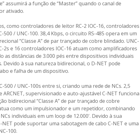
ve” assumirá a função de “Master” quando o canal de
r ativado.
os, como controladores de leitor RC-2 IOC-16, controladores
C-500 / UNC-100. 38,4 Kbps, o circuito RS-485 opera em um
recional “Classe A” de par trançado de cobre blindado. UNC-
C-2s e 16 controladores IOC-16 atuam como amplificadores
 as distâncias de 3.000 pés entre dispositivos individuais
. Devido à sua natureza bidirecional, o D-NET pode
bo e falha de um dispositivo.
-500 / UNC-100s entre si, criando uma rede de NCs. 2,5
 ARCNET, supervisionado e auto-ajustável C-NET funciona
o bidirecional “Classe A” de par trançado de cobre
atua como um impulsionador e um repetidor, combinando
e NCs individuais em um loop de 12.000'. Devido à sua
o C-NET pode suportar uma sabotagem de cabo C-NET e uma
NC-100.