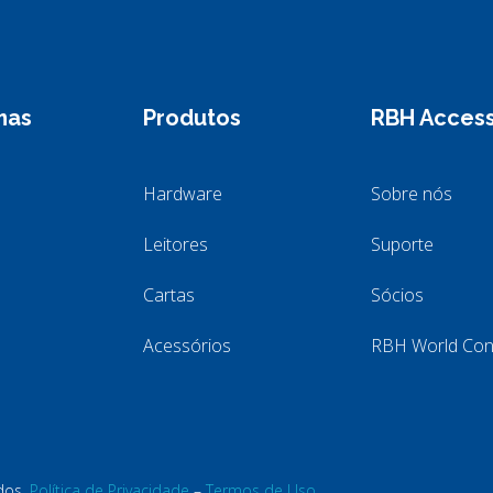
mas
Produtos
RBH Acces
Hardware
Sobre nós
Leitores
Suporte
Cartas
Sócios
Acessórios
RBH World Con
dos.
Política de Privacidade
–
Termos de Uso