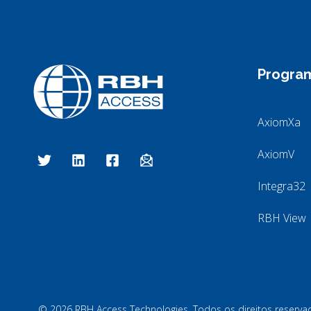
Progra
AxiomXa
RBH Access Technologies
Nós somos o Controle de Acesso
AxiomV
Integra32
RBH View
© 2026 RBH Access Technologies. Todos os direitos reserva