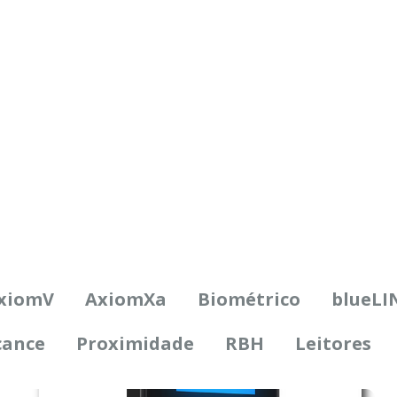
xiomV
AxiomXa
Biométrico
blueLI
cance
Proximidade
RBH
Leitores