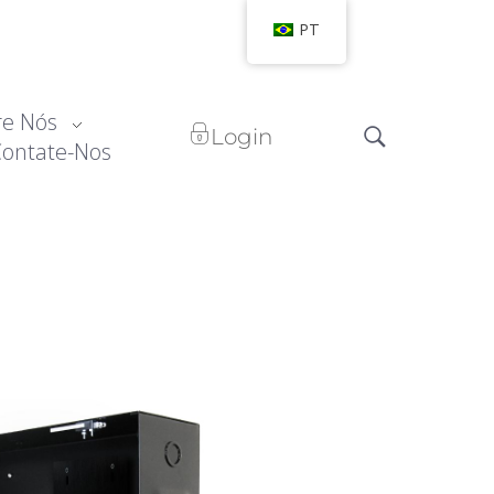
PT
re Nós
Login
Contate-Nos