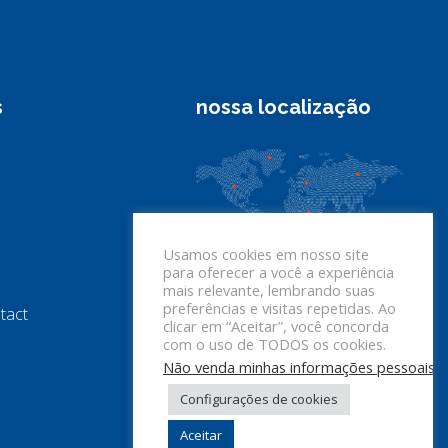
s
nossa localização
Usamos cookies em nosso site
para oferecer a você a experiência
mais relevante, lembrando suas
preferências e visitas repetidas. Ao
tact
clicar em “Aceitar”, você concorda
com o uso de TODOS os cookies.
Não venda minhas informações pessoais
.
Configurações de cookies
Aceitar