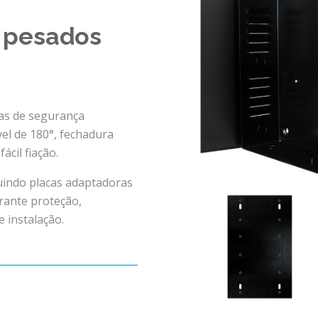
s pesados
mas de segurança
el de 180°, fechadura
cil fiação.
luindo placas adaptadoras
rante proteção,
 instalação.