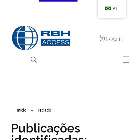
PT
Login
RBH Access Technologies
Nós somos o Controle de Acesso
Início
»
Teclado
Publicações