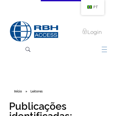
PT
Login
RBH Access Technologies
Nós somos o Controle de Acesso
Início
»
Leitores
Publicações