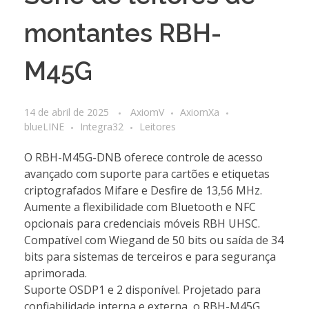
montantes RBH-
M45G
14 de abril de 2025
AxiomV
AxiomXa
blueLINE
Integra32
Leitores
O RBH-M45G-DNB oferece controle de acesso
avançado com suporte para cartões e etiquetas
criptografados Mifare e Desfire de 13,56 MHz.
Aumente a flexibilidade com Bluetooth e NFC
opcionais para credenciais móveis RBH UHSC.
Compatível com Wiegand de 50 bits ou saída de 34
bits para sistemas de terceiros e para segurança
aprimorada.
Suporte OSDP1 e 2 disponível. Projetado para
confiabilidade interna e externa, o RBH-M45G