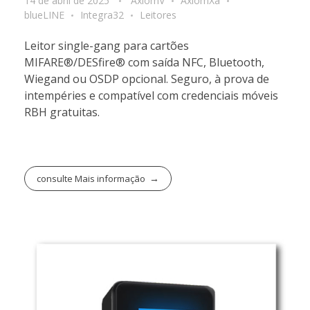
14 de abril de 2025
AxiomV
AxiomXa
blueLINE
Integra32
Leitores
Leitor single-gang para cartões
MIFARE®/DESfire® com saída NFC, Bluetooth,
Wiegand ou OSDP opcional. Seguro, à prova de
intempéries e compatível com credenciais móveis
RBH gratuitas.
consulte Mais informação