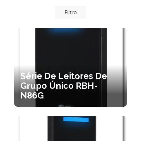
Filtro
Série De Leitores De
Grupo Único RBH-
N86G