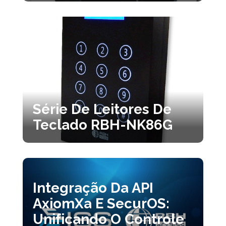
Série De Leitores De
Teclado RBH-NK86G
Integração Da API
AxiomXa E SecurOS:
Unificando O Controle