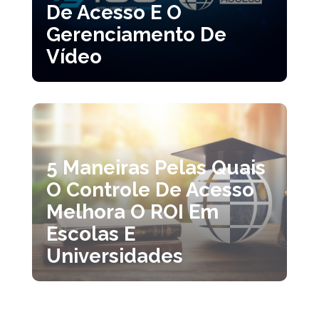
De Acesso E O
Gerenciamento De
Vídeo
5 Maneiras Pelas Quais
O Controle De Acesso
Melhora O ROI Em
Escolas E
Universidades