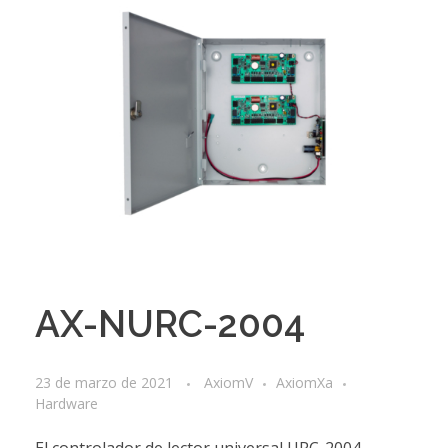
AX-NURC-2004
23 de marzo de 2021
AxiomV
AxiomXa
Hardware