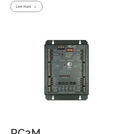
Lee mas
RC2M