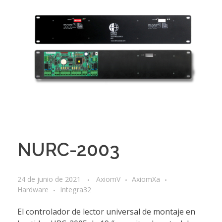
NURC-2003
24 de junio de 2021
AxiomV
AxiomXa
Hardware
Integra32
El controlador de lector universal de montaje en