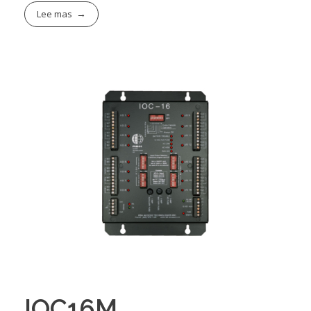
Lee mas
IOC16M