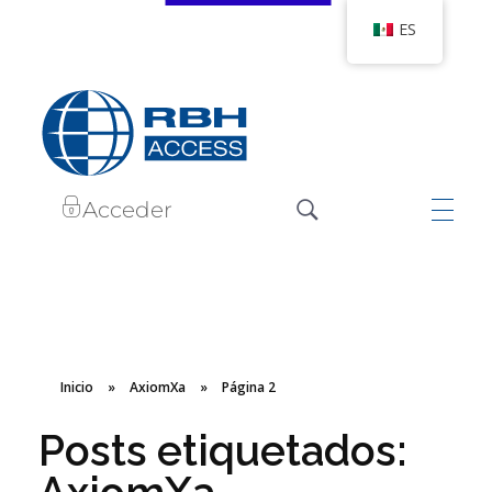
ES
RBH Tecnologías de Acceso
Somos Control de Acceso
Acceder
Inicio
»
AxiomXa
»
Página 2
Posts etiquetados: