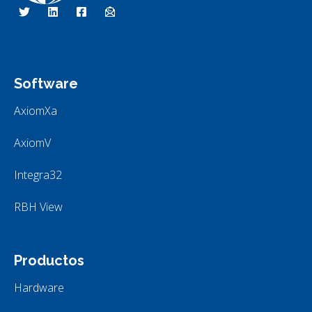
RBH Tecnologías de Acceso
Somos Control de Acceso
Software
AxiomXa
AxiomV
Integra32
RBH View
Productos
Hardware