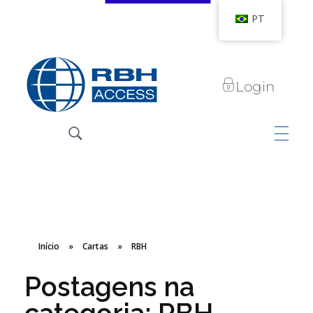
PT
Login
RBH Access Technologies
Nós somos o Controle de Acesso
Início
»
Cartas
»
RBH
Postagens na