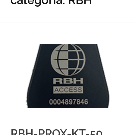
categoria: RBH
RBH-PROX-KT-50