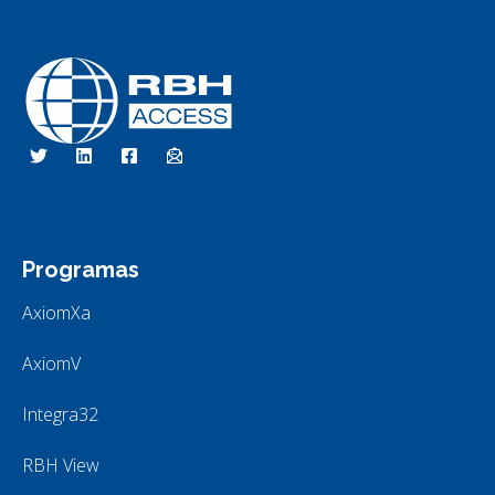
RBH Access Technologies
Nós somos o Controle de Acesso
Programas
AxiomXa
AxiomV
Integra32
RBH View