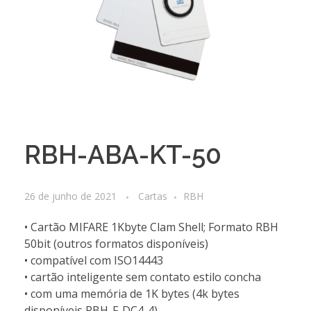
RBH-ABA-KT-50
26 de junho de 2021
Cartas
RBH
• Cartão MIFARE 1Kbyte Clam Shell; Formato RBH
50bit (outros formatos disponíveis)
• compatível com ISO14443
• cartão inteligente sem contato estilo concha
• com uma memória de 1K bytes (4k bytes
disponíveis RBH-F-DC4-4)